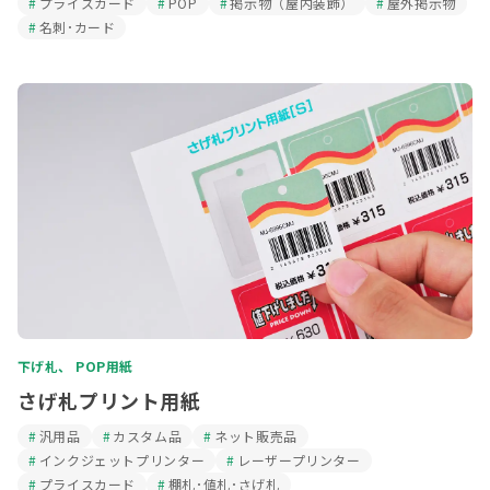
プライスカード
POP
掲示物（屋内装飾）
屋外掲示物
名刺･カード
下げ札、 POP用紙
さげ札プリント用紙
汎用品
カスタム品
ネット販売品
インクジェットプリンター
レーザープリンター
プライスカード
棚札･値札･さげ札