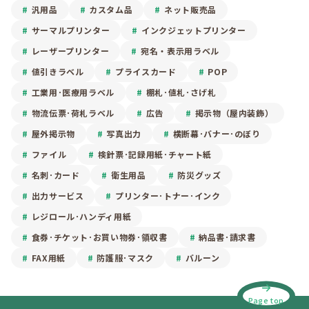
汎用品
カスタム品
ネット販売品
サーマルプリンター
インクジェットプリンター
レーザープリンター
宛名・表示用ラベル
値引きラベル
プライスカード
POP
工業用･医療用ラベル
棚札･値札･さげ札
物流伝票･荷札ラベル
広告
掲示物（屋内装飾）
屋外掲示物
写真出力
横断幕･バナー･のぼり
ファイル
検針票･記録用紙･チャート紙
名刺･カード
衛生用品
防災グッズ
出力サービス
プリンター･トナー･インク
レジロール･ハンディ用紙
食券･チケット･お買い物券･領収書
納品書･請求書
FAX用紙
防護服･マスク
バルーン
Page top