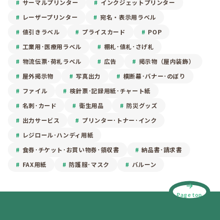
サーマルプリンター
インクジェットプリンター
レーザープリンター
宛名・表示用ラベル
値引きラベル
プライスカード
POP
工業用･医療用ラベル
棚札･値札･さげ札
物流伝票･荷札ラベル
広告
掲示物（屋内装飾）
屋外掲示物
写真出力
横断幕･バナー･のぼり
ファイル
検針票･記録用紙･チャート紙
名刺･カード
衛生用品
防災グッズ
出力サービス
プリンター･トナー･インク
レジロール･ハンディ用紙
食券･チケット･お買い物券･領収書
納品書･請求書
FAX用紙
防護服･マスク
バルーン
Page top