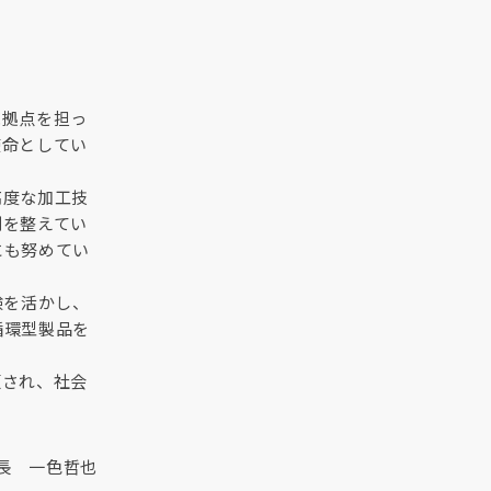
売拠点を担っ
使命としてい
高度な加工技
制を整えてい
にも努めてい
験を活かし、
循環型製品を
頼され、社会
長 一色哲也