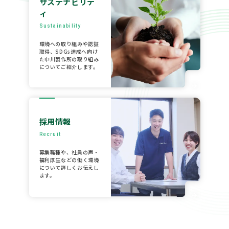
サステナビリテ
ィ
Sustainability
環境への取り組みや認証
取得、SDGs達成へ向け
た中川製作所の取り組み
についてご紹介します。
採用情報
Recruit
募集職種や、社員の声・
福利厚生などの働く環境
について詳しくお伝えし
ます。