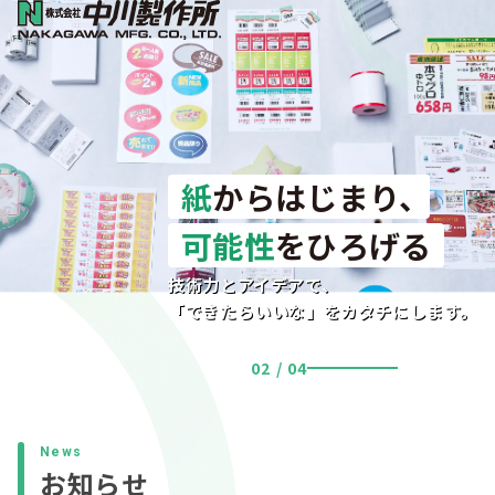
紙
からはじまり、
可能性
をひろげる
技術力とアイデアで、
「できたらいいな」をカタチにします。
02 / 04
News
お知らせ