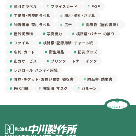
値引きラベル
プライスカード
POP
工業用･医療用ラベル
棚札･値札･さげ札
物流伝票･荷札ラベル
広告
掲示物（屋内装飾）
屋外掲示物
写真出力
横断幕･バナー･のぼり
ファイル
検針票･記録用紙･チャート紙
名刺･カード
衛生用品
防災グッズ
出力サービス
プリンター･トナー･インク
レジロール･ハンディ用紙
食券･チケット･お買い物券･領収書
納品書･請求書
FAX用紙
防護服･マスク
バルーン
Page top