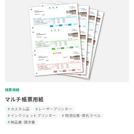
帳票用紙
マルチ帳票用紙
カスタム品
レーザープリンター
インクジェットプリンター
物流伝票･荷札ラベル
納品書･請求書