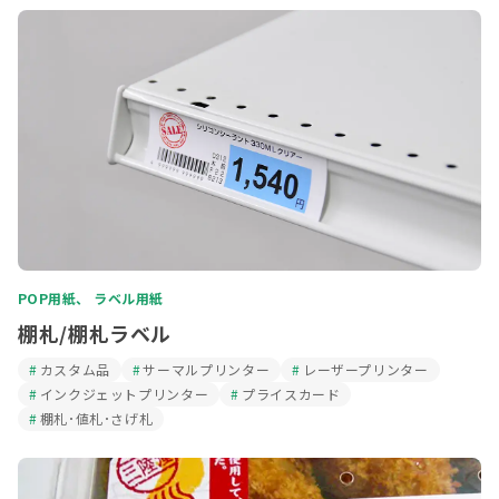
POP用紙、 ラベル用紙
棚札/棚札ラベル
カスタム品
サーマルプリンター
レーザープリンター
インクジェットプリンター
プライスカード
棚札･値札･さげ札