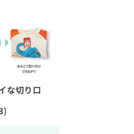
イな切り口
3)