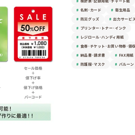
検針票･記録用紙･チャート紙
名刺･カード
衛生用品
防災グッズ
出力サービ
プリンター･トナー･インク
レジロール･ハンディ用紙
食券･チケット･お買い物券･領
納品書･請求書
FAX用紙
防護服･マスク
バルーン