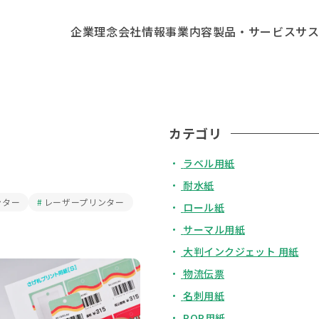
企業理念
会社情報
事業内容
製品・サービス
サ
カテゴリ
ラベル用紙
耐水紙
ンター
レーザープリンター
ロール紙
サーマル用紙
大判インクジェット 用紙
物流伝票
名刺用紙
POP用紙