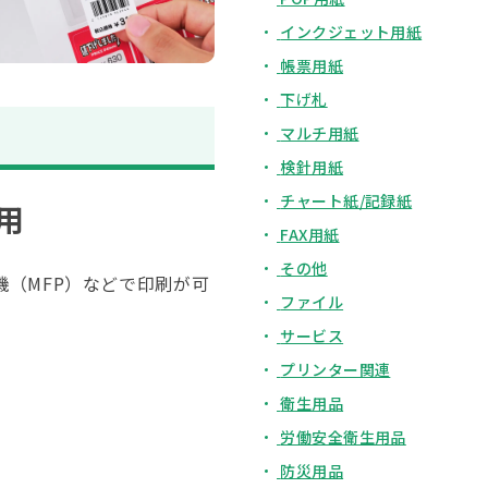
インクジェット用紙
帳票用紙
下げ札
マルチ用紙
検針用紙
チャート紙/記録紙
用
FAX用紙
その他
（MFP）などで印刷が可
ファイル
サービス
プリンター関連
衛生用品
労働安全衛生用品
防災用品