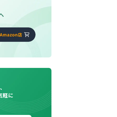
tへ
や、
気軽に
。