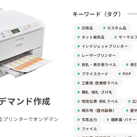
キーワード（タグ）
汎用品
カスタム品
ネット販売品
サーマル
インクジェットプリンター
レーザープリンター
宛名・表示用ラベル
値
プライスカード
POP
工業用･医療用ラベル
棚札･値札･さげ札
デマンド作成
物流伝票･荷札ラベル
広
掲示物（屋内装飾）
屋
るプリンターでオンデマン
写真出力
横断幕･バナー
ファイル