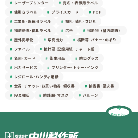
レーザープリンター
宛名・表示用ラベル
値引きラベル
プライスカード
POP
工業用･医療用ラベル
棚札･値札･さげ札
物流伝票･荷札ラベル
広告
掲示物（屋内装飾）
屋外掲示物
写真出力
横断幕･バナー･のぼり
ファイル
検針票･記録用紙･チャート紙
名刺･カード
衛生用品
防災グッズ
出力サービス
プリンター･トナー･インク
レジロール･ハンディ用紙
食券･チケット･お買い物券･領収書
納品書･請求書
FAX用紙
防護服･マスク
バルーン
Page top