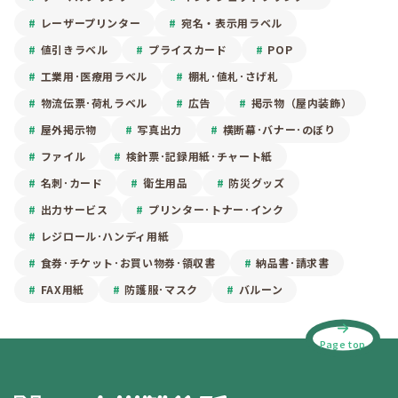
レーザープリンター
宛名・表示用ラベル
値引きラベル
プライスカード
POP
工業用･医療用ラベル
棚札･値札･さげ札
物流伝票･荷札ラベル
広告
掲示物（屋内装飾）
屋外掲示物
写真出力
横断幕･バナー･のぼり
ファイル
検針票･記録用紙･チャート紙
名刺･カード
衛生用品
防災グッズ
出力サービス
プリンター･トナー･インク
レジロール･ハンディ用紙
食券･チケット･お買い物券･領収書
納品書･請求書
FAX用紙
防護服･マスク
バルーン
Page top