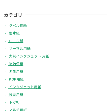
カテゴリ
ラベル用紙
耐水紙
ロール紙
サーマル用紙
大判インクジェット 用紙
物流伝票
名刺用紙
POP用紙
インクジェット用紙
帳票用紙
下げ札
マルチ用紙