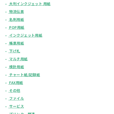
大判インクジェット 用紙
物流伝票
名刺用紙
POP用紙
インクジェット用紙
帳票用紙
下げ札
マルチ用紙
検針用紙
チャート紙/記録紙
FAX用紙
その他
ファイル
サービス