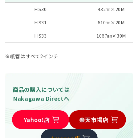
HS30
432㎜×20M
HS31
610㎜×20M
HS33
1067㎜
×30M
※紙管はすべて2インチ
商品の購入については
Nakagawa Directへ