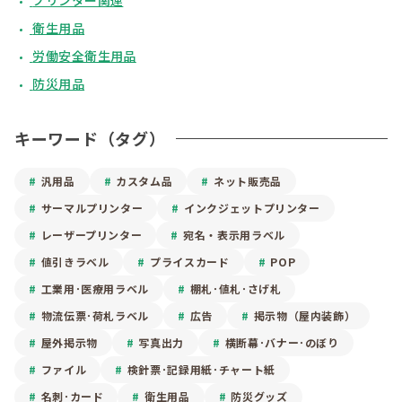
プリンター関連
衛生用品
労働安全衛生用品
防災用品
キーワード（タグ）
汎用品
カスタム品
ネット販売品
サーマルプリンター
インクジェットプリンター
レーザープリンター
宛名・表示用ラベル
値引きラベル
プライスカード
POP
工業用･医療用ラベル
棚札･値札･さげ札
物流伝票･荷札ラベル
広告
掲示物（屋内装飾）
屋外掲示物
写真出力
横断幕･バナー･のぼり
ファイル
検針票･記録用紙･チャート紙
名刺･カード
衛生用品
防災グッズ