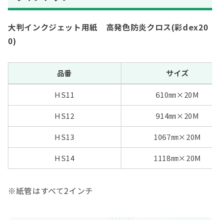
大判インクジェット用紙 高発色防炎クロス(彩dex20
0)
品番
サイズ
HS11
610㎜×20M
HS12
914㎜
×20M
HS13
1067㎜
×20M
HS14
1118㎜
×20M
※紙管はすべて2インチ