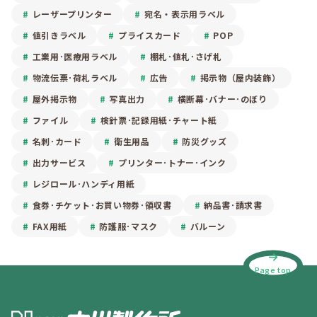
レーザープリンター
宛名・表示用ラベル
値引きラベル
プライスカード
POP
工業用･医療用ラベル
棚札･値札･さげ札
物流伝票･荷札ラベル
広告
掲示物（屋内装飾）
屋外掲示物
写真出力
横断幕･バナー･のぼり
ファイル
検針票･記録用紙･チャート紙
名刺･カード
衛生用品
防災グッズ
出力サービス
プリンター･トナー･インク
レジロール･ハンディ用紙
食券･チケット･お買い物券･領収書
納品書･請求書
FAX用紙
防護服･マスク
バルーン
Page top