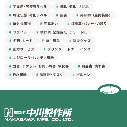
工業用･医療用ラベル
棚札･値札･さげ札
物流伝票･荷札ラベル
広告
掲示物（屋内装飾）
屋外掲示物
写真出力
横断幕･バナー･のぼり
ファイル
検針票･記録用紙･チャート紙
名刺･カード
衛生用品
防災グッズ
出力サービス
プリンター･トナー･インク
レジロール･ハンディ用紙
食券･チケット･お買い物券･領収書
納品書･請求書
FAX用紙
防護服･マスク
バルーン
Page top