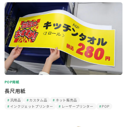
POP用紙
長尺用紙
汎用品
カスタム品
ネット販売品
インクジェットプリンター
レーザープリンター
POP