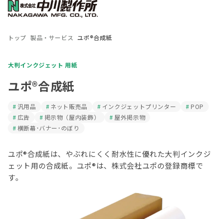
トップ
製品・サービス
ユポ®合成紙
大判インクジェット 用紙
ユポ®合成紙
汎用品
ネット販売品
インクジェットプリンター
POP
広告
掲示物（屋内装飾）
屋外掲示物
横断幕･バナー･のぼり
ユポ®合成紙は、やぶれにくく耐水性に優れた大判インクジ
ェット用の合成紙。ユポ®は、株式会社ユポの登録商標で
す。