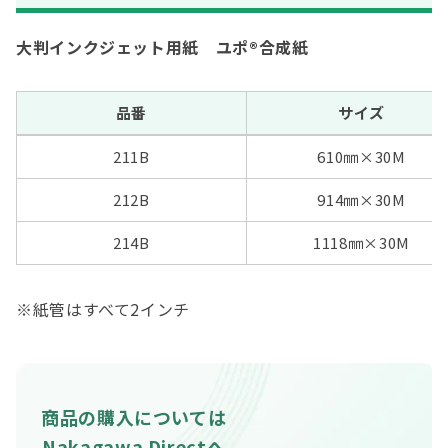
大判インクジェット用紙 ユポ®合成紙
品番
サイズ
211B
610㎜×30M
212B
914㎜
×30M
214B
1118㎜
×30M
※紙管はすべて2インチ
商品の購入については
Nakagawa Directへ