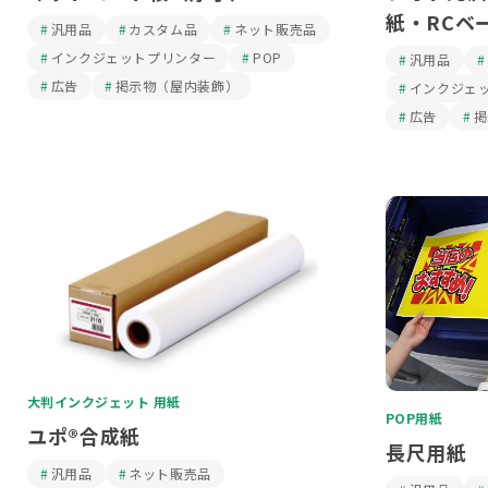
紙・RCベ
汎用品
カスタム品
ネット販売品
インクジェットプリンター
POP
汎用品
広告
掲示物（屋内装飾）
インクジェ
広告
掲
大判インクジェット 用紙
POP用紙
ユポ®合成紙
長尺用紙
汎用品
ネット販売品