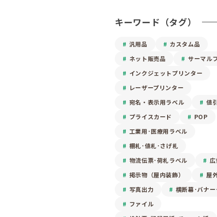
キーワード（タグ）
汎用品
カスタム品
ネット販売品
サーマル
インクジェットプリンター
レーザープリンター
宛名・表示用ラベル
値
プライスカード
POP
工業用･医療用ラベル
棚札･値札･さげ札
物流伝票･荷札ラベル
広
掲示物（屋内装飾）
屋
写真出力
横断幕･バナー
ファイル