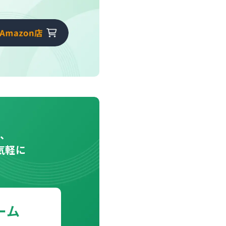
や、
気軽に
。
ーム