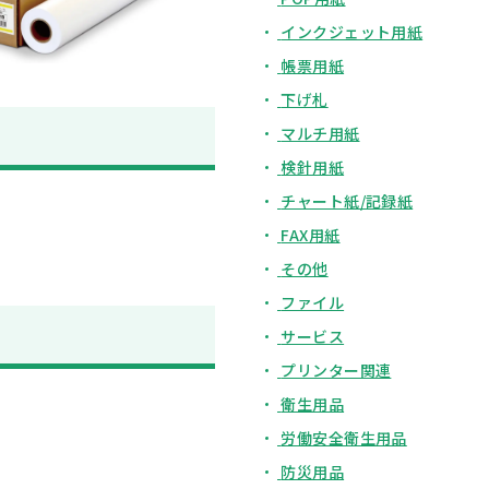
インクジェット用紙
帳票用紙
下げ札
マルチ用紙
検針用紙
チャート紙/記録紙
FAX用紙
その他
ファイル
サービス
プリンター関連
衛生用品
労働安全衛生用品
防災用品