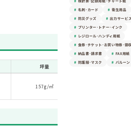
検針票･記録用紙･チャート紙
名刺･カード
衛生用品
防災グッズ
出力サービ
プリンター･トナー･インク
レジロール･ハンディ用紙
食券･チケット･お買い物券･領
納品書･請求書
FAX用紙
防護服･マスク
バルーン
坪量
ISO白色度
157g/㎡
99％