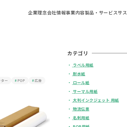
企業理念
会社情報
事業内容
製品・サービス
サ
カテゴリ
ラベル用紙
耐水紙
ンター
POP
広告
ロール紙
サーマル用紙
大判インクジェット 用紙
物流伝票
名刺用紙
POP用紙