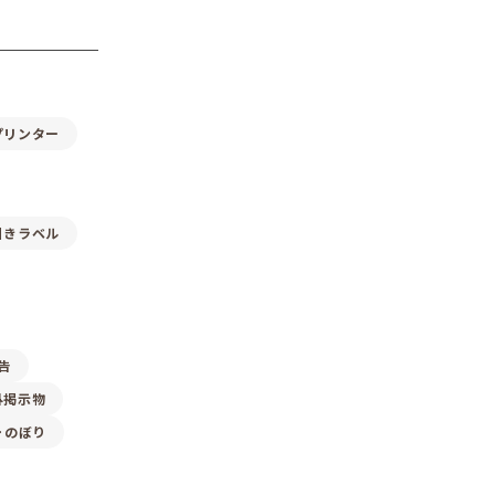
プリンター
引きラベル
告
外掲示物
･のぼり