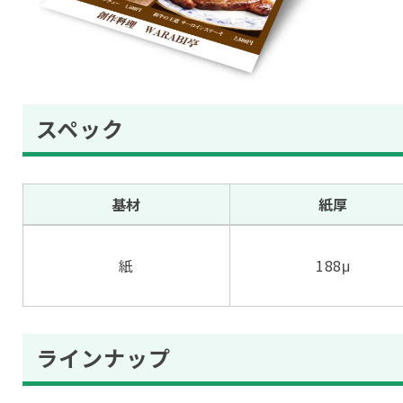
スペック
基材
紙厚
紙
188μ
ラインナップ