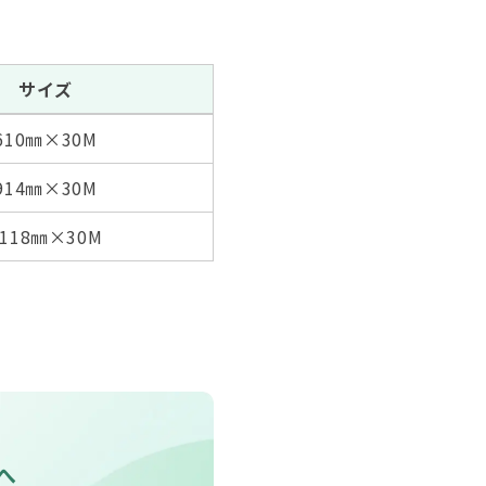
サイズ
610㎜×30M
914㎜
×30M
1118㎜
×30M
tへ