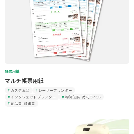
帳票用紙
マルチ帳票用紙
カスタム品
レーザープリンター
インクジェットプリンター
物流伝票･荷札ラベル
納品書･請求書