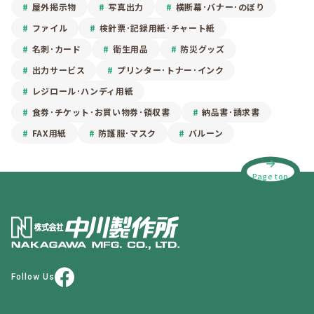
屋外掲示物
写真出力
横断幕･バナー･のぼり
ファイル
検針票･記録用紙･チャート紙
名刺･カード
衛生用品
防災グッズ
出力サービス
プリンター･トナー･インク
レジロール･ハンディ用紙
食券･チケット･お買い物券･領収書
納品書･請求書
FAX用紙
防護服･マスク
バルーン
Page top
Follow Us