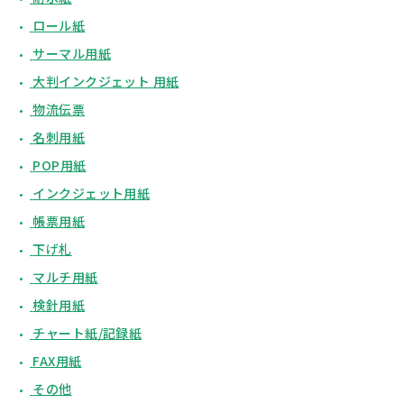
ロール紙
サーマル用紙
大判インクジェット 用紙
物流伝票
名刺用紙
POP用紙
インクジェット用紙
帳票用紙
下げ札
マルチ用紙
検針用紙
チャート紙/記録紙
FAX用紙
その他