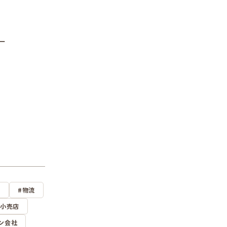
ー
設
物流
小売店
ン会社