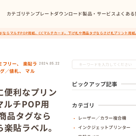
カテゴリ
テンプレートダウンロード
製品・サービス
よくある
ドならマルチPOP用紙、CCマルチカード。下げ札や商品タグならさげ札プリント用紙
ミフリー、
楽貼ラ
2024.05.22
タグ／値札、
マル
ピックアップ記事
に便利なプリン
ルチPOP用
カテゴリ
商品タグなら
レーザー／カラー複合機
ら楽貼ラベル。
インクジェットプリンター