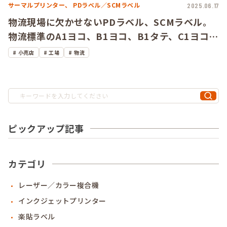
サーマルプリンター、
PDラベル／SCMラベル
2025.06.17
物流現場に欠かせないPDラベル、SCMラベル。
物流標準のA1ヨコ、B1ヨコ、B1タテ、C1ヨコ、
C1タテの5サイズ、強粘、弱粘の10アイテムをラ
小売店
工場
物流
インナップ。
ピックアップ記事
カテゴリ
レーザー／カラー複合機
インクジェットプリンター
楽貼ラベル