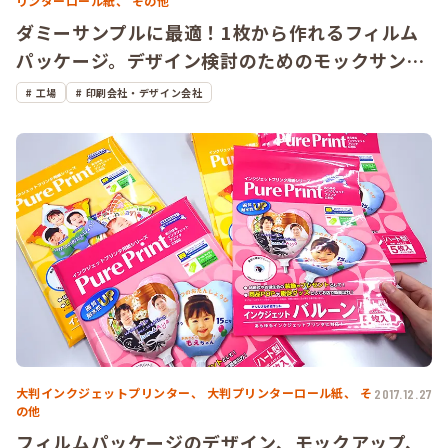
リンターロール紙、
その他
ダミーサンプルに最適！1枚から作れるフィルム
パッケージ。デザイン検討のためのモックサンプ
ルや撮影用のダミーサンプル、展示会出展用のパ
工場
印刷会社・デザイン会社
ッケージなどに最適です。
大判インクジェットプリンター、
大判プリンターロール紙、
そ
2017.12.27
の他
フィルムパッケージのデザイン、モックアップ、