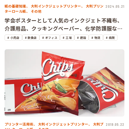
紙の基礎知識、
大判インクジェットプリンター、
大判プリン
2024.05.21
ターロール紙、
その他
学会ポスターとして人気のインクジェト不織布、
介護用品、クッキングペーパー、化学防護服な
ど、多彩な用途に活躍する「不織布」
小売店
飲食店
オフィス
工場
建設
物流
病院
プリンター活用術、
大判インクジェットプリンター、
大判プ
2019.05.22