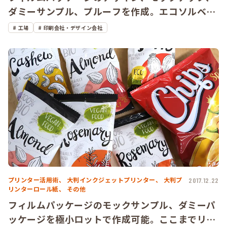
ダミーサンプル、プルーフを作成。エコソルベン
トインク搭載プリンターで、極小ロットの包装パ
工場
印刷会社・デザイン会社
ッケージに対応できます。
プリンター活用術、
大判インクジェットプリンター、
大判プ
2017.12.22
リンターロール紙、
その他
フィルムパッケージのモックサンプル、ダミーパ
ッケージを極小ロットで作成可能。ここまでリア