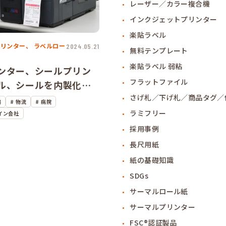
レーザー／カラー複合機
インクジェットプリンター
楽貼ラベル
プリンター、
ラベルロー
2024.05.21
無料テンプレート
楽貼ラベル 弱粘
ンター、シールプリン
フラットファイル
ル、シールを内製化。
に改善するスピードを
さげ札／下げ札／商品タグ／
場
物流
病院
感できます！
ラミフリー
イン会社
採用事例
長尺用紙
紙の基礎知識
SDGs
サーマルロール紙
サーマルプリンター
FSC®認証製品