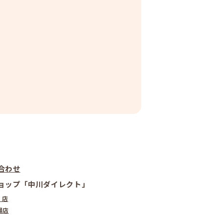
合わせ
ョップ「中川ダイレクト」
! 店
場店