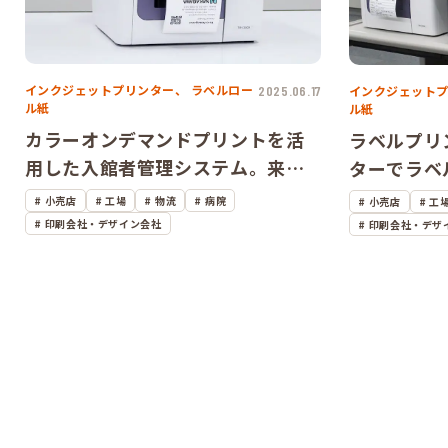
インクジェットプリンター、
ラベルロー
インクジェット
2025.06.17
ル紙
ル紙
カラーオンデマンドプリントを活
ラベルプリ
用した入館者管理システム。来客
ターでラベ
管理ソフトウェアとプリンター、
業務を劇的
小売店
工場
物流
病院
小売店
工
ネームバッジが三位一体で機能す
ビデオで実
印刷会社・デザイン会社
印刷会社・デザ
るドイツ発のソリューション・シ
ステムをご紹介します。