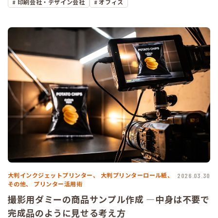
印刷会社・デザイン会社
オフィス
大判インクジェットプリンター、
大判プリンターロール紙、
2026.03.30
その他、
プリンター活用術
撮影用ダミーの商品サンプル作成 ―中身は不要で
完成品のように見せる考え方