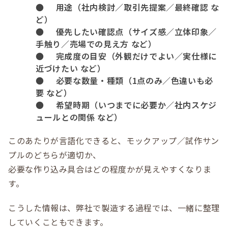
●
用途（社内検討／取引先提案／最終確認 な
ど）
●
優先したい確認点（サイズ感／立体印象／
手触り／売場での見え方 など）
●
完成度の目安（外観だけでよい／実仕様に
近づけたい など）
●
必要な数量・種類（
1
点のみ／色違いも必
要 など）
●
希望時期（いつまでに必要か／社内スケジ
ュールとの関係 など）
このあたりが言語化できると、モックアップ／試作サン
プルのどちらが適切か、
必要な作り込み具合はどの程度かが見えやすくなりま
す。
こうした情報は、弊社で製造する過程では、一緒に整理
していくこともできます。