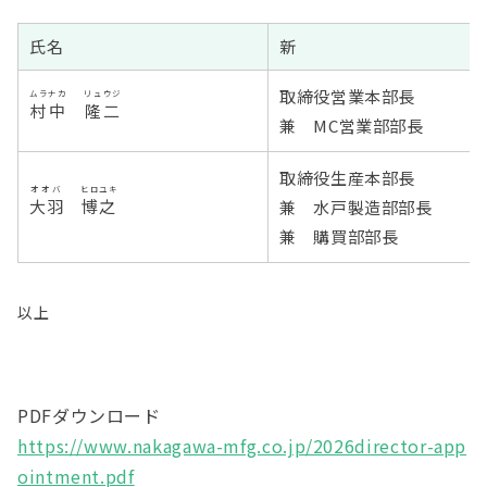
氏名
新
取締役営業本部長
ムラナカ
リュウジ
村中
隆二
兼 MC営業部部長
取締役生産本部長
オオバ
ヒロユキ
大羽
博之
兼 水戸製造部部長
兼 購買部部長
以上
PDFダウンロード
https://www.nakagawa-mfg.co.jp/2026director-app
ointment.pdf