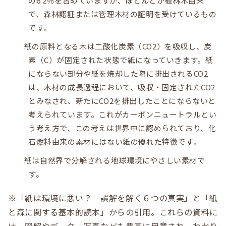
の6.2％を占めていますが、ほとんどが植林木由来
で、森林認証または管理木材の証明を受けているもの
です。
紙の原料となる木は二酸化炭素（CO2）を吸収し、炭
素（C）が固定された状態で紙になっていきます。紙
にならない部分や紙を焼却した際に排出されるCO2
は、木材の成長過程において、吸収・固定されたCO2
とみなされ、新たにCO2を排出したことにならないと
考えられています。これがカーボンニュートラルとい
う考え方で、この考えは世界中に認められており、化
石燃料由来の素材にはない紙の優れた特徴です。
紙は自然界で分解される地球環境にやさしい素材で
す。
※「紙は環境に悪い？ 誤解を解く６つの真実」と「紙
と森に関する基本的読本」からの引用。これらの資料に
は、図解やデータ、写真なども豊富に用意され、わかり