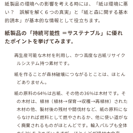
紙製品の環境への影響を考える時には、「紙は環境に悪
い？ 誤解を解く６つの真実」と「紙と森に関する基本
的読本」が基本的な情報として役立ちます。
紙製品の「持続可能性 ＝サステナブル」に優れ
たポイントを挙げてみます。
再生産可能な木材を利用し、かつ高度な古紙リサイク
ルシステム持つ素材です。
紙を作ることが森林破壊につながるとことは、ほとん
どありません。
紙の原料の64％は古紙、その他の36％は木材です。そ
の木材は、植林（植林→保育→収穫→再植林）された
木材の他、製材後の残材や間伐材など、紙の原料にな
らなければ燃料として燃やされるか、他に使い道がな
く廃棄されるものがほとんどです。輸入パルプも全体