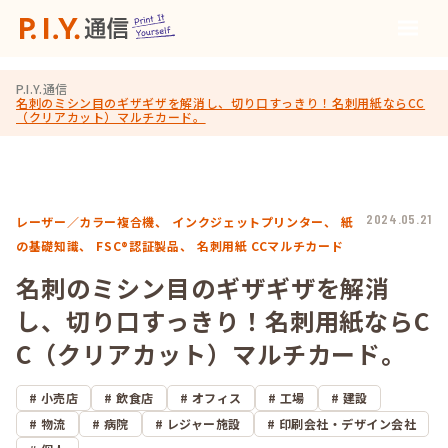
P.I.Y.通信
名刺のミシン目のギザギザを解消し、切り口すっきり！名刺用紙ならCC
（クリアカット）マルチカード。
2024.05.21
レーザー／カラー複合機、
インクジェットプリンター、
紙
の基礎知識、
FSC®認証製品、
名刺用紙 CCマルチカード
名刺のミシン目のギザギザを解消
し、切り口すっきり！名刺用紙ならC
C（クリアカット）マルチカード。
小売店
飲食店
オフィス
工場
建設
物流
病院
レジャー施設
印刷会社・デザイン会社