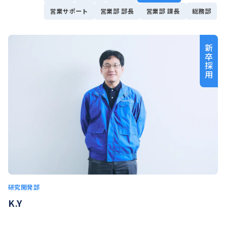
営業サポート
営業部 部長
営業部 課長
総務部
新卒採用
研究開発部
K.Y