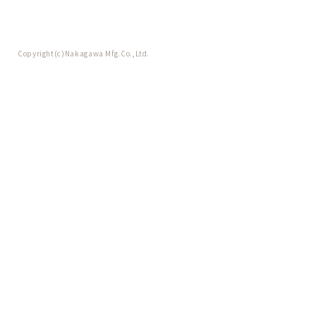
Copyright(c)Nakagawa Mfg.Co.,Ltd.